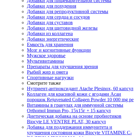
Добавки для пищеварительной системы
Добавки для похудения
Добавки для репродуктивной системы
Добавки для сердца и сосудов
Добавки для суставов
Добавки для щитовидной железы
Добавки из коллагена
Добавки энергетические
Емкость для хранения
Мозг и когнитивные функции
Мужское здоровье
Мультивитамины
Препараты для улучшения зрения
Рыбий жир и омега
Спортивные нагрузки
Смотрите также
Нутриент-антиоксидант Atache Plesinox, 60 капсул
Коллаген для красивой кожи с ягодами Асаи
порошок Rejuvenated Сollagen Powder 10 000 mg pe
Витамины в гранулах для иммунной системы
Orthomol Immun Pro, 15х15г + 15 капсул
Диетическая добавка на основе пробиотиков
Biocyte LE VENTRE PLAT, 30 капсул
Добавка для поддержания иммунитета и
улучшения состояния кожи Biocyte VITAMINE C-