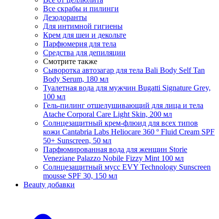
Все скрабы и пилинги
Дезодоранты
Для интимной гигиены
Крем для шеи и декольте
Парфюмерия для тела
Средства для депиляции
Смотрите также
Сыворотка автозагар для тела Bali Body Self Tan
Body Serum, 180 мл
Туалетная вода для мужчин Bugatti Signature Grey,
100 мл
Гель-пилинг отшелушивающий для лица и тела
Atache Corporal Care Light Skin, 200 мл
Солнцезащитный крем-флюид для всех типов
кожи Cantabria Labs Heliocare 360 ​​º Fluid Cream SPF
50+ Sunscreen, 50 мл
Парфюмированная вода для женщин Storie
Veneziane Palazzo Nobile Fizzy Mint 100 мл
Солнцезащитный мусс EVY Technology Sunscreen
mousse SPF 30, 150 мл
Beauty добавки