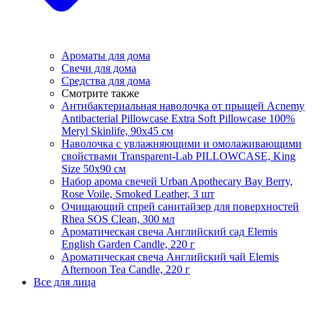
Ароматы для дома
Свечи для дома
Средства для дома
Смотрите также
Антибактериальная наволочка от прыщей Acnemy
Antibacterial Pillowcase Extra Soft Pillowcase 100%
Meryl Skinlife, 90х45 см
Наволочка с увлажняющими и омолаживающими
свойствами Transparent-Lab PILLOWCASE, King
Size 50x90 см
Набор арома свечей Urban Apothecary Bay Berry,
Rose Voile, Smoked Leather, 3 шт
Очищающий спрей санитайзер для поверхностей
Rhea SOS Clean, 300 мл
Ароматическая свеча Английский сад Elemis
English Garden Candle, 220 г
Ароматическая свеча Английский чай Elemis
Afternoon Tea Candle, 220 г
Все для лица