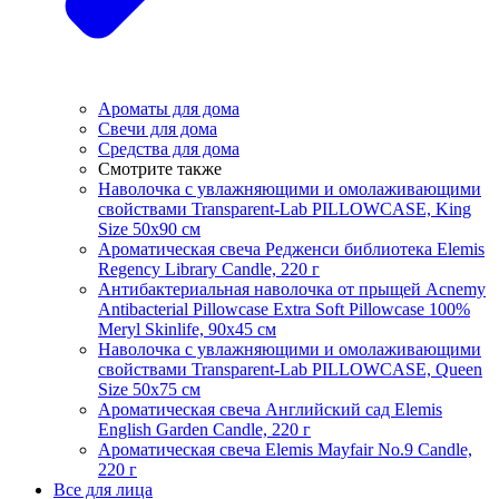
Ароматы для дома
Свечи для дома
Средства для дома
Смотрите также
Наволочка с увлажняющими и омолаживающими
свойствами Transparent-Lab PILLOWCASE, King
Size 50x90 см
Ароматическая свеча Редженси библиотека Elemis
Regency Library Candle, 220 г
Антибактериальная наволочка от прыщей Acnemy
Antibacterial Pillowcase Extra Soft Pillowcase 100%
Meryl Skinlife, 90х45 см
Наволочка с увлажняющими и омолаживающими
свойствами Transparent-Lab PILLOWCASE, Queen
Size 50x75 см
Ароматическая свеча Английский сад Elemis
English Garden Candle, 220 г
Ароматическая свеча Elemis Mayfair No.9 Candle,
220 г
Все для лица