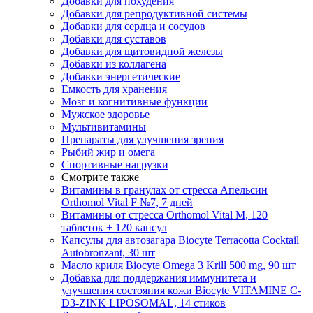
Добавки для похудения
Добавки для репродуктивной системы
Добавки для сердца и сосудов
Добавки для суставов
Добавки для щитовидной железы
Добавки из коллагена
Добавки энергетические
Емкость для хранения
Мозг и когнитивные функции
Мужское здоровье
Мультивитамины
Препараты для улучшения зрения
Рыбий жир и омега
Спортивные нагрузки
Смотрите также
Витамины в гранулах от стресса Апельсин
Orthomol Vital F №7, 7 дней
Витамины от стресса Orthomol Vital M, 120
таблеток + 120 капсул
Капсулы для автозагара Biocyte Terracotta Cocktail
Autobronzant, 30 шт
Масло криля Biocyte Omega 3 Krill 500 mg, 90 шт
Добавка для поддержания иммунитета и
улучшения состояния кожи Biocyte VITAMINE C-
D3-ZINK LIPOSOMAL, 14 стиков