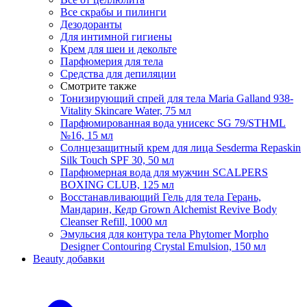
Все скрабы и пилинги
Дезодоранты
Для интимной гигиены
Крем для шеи и декольте
Парфюмерия для тела
Средства для депиляции
Смотрите также
Тонизирующий спрей для тела Maria Galland 938-
Vitality Skincare Water, 75 мл
Парфюмированная вода унисекс SG 79/STHML
№16, 15 мл
Солнцезащитный крем для лица Sesderma Repaskin
Silk Touch SPF 30, 50 мл
Парфюмерная вода для мужчин SCALPERS
BOXING CLUB, 125 мл
Восстанавливающий Гель для тела Герань,
Мандарин, Кедр Grown Alchemist Revive Body
Cleanser Refill, 1000 мл
Эмульсия для контура тела Phytomer Morpho
Designer Contouring Crystal Emulsion, 150 мл
Beauty добавки