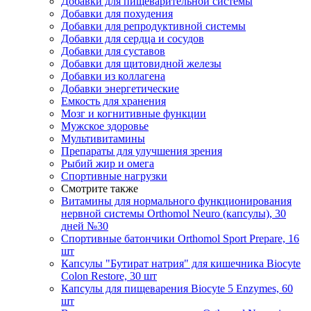
Добавки для пищеварительной системы
Добавки для похудения
Добавки для репродуктивной системы
Добавки для сердца и сосудов
Добавки для суставов
Добавки для щитовидной железы
Добавки из коллагена
Добавки энергетические
Емкость для хранения
Мозг и когнитивные функции
Мужское здоровье
Мультивитамины
Препараты для улучшения зрения
Рыбий жир и омега
Спортивные нагрузки
Смотрите также
Витамины для нормального функционирования
нервной системы Orthomol Neuro (капсулы), 30
дней №30
Спортивные батончики Orthomol Sport Prepare, 16
шт
Капсулы "Бутират натрия" для кишечника Biocyte
Colon Restore, 30 шт
Капсулы для пищеварения Biocyte 5 Enzymes, 60
шт