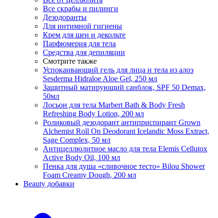
Все скрабы и пилинги
Дезодоранты
Для интимной гигиены
Крем для шеи и декольте
Парфюмерия для тела
Средства для депиляции
Смотрите также
Успокаивающий гель для лица и тела из алоэ
Sesderma Hidraloe Aloe Gel, 250 мл
Защитный матирующий санблок, SPF 50 Demax,
50мл
Лосьон для тела Marbert Bath & Body Fresh
Refreshing Body Lotion, 200 мл
Роликовый дезодорант антиприспирант Grown
Alchemist Roll On Deodorant Icelandic Moss Extract,
Sage Complex, 50 мл
Антицеллюлитное масло для тела Elemis Cellutox
Active Body Oil, 100 мл
Пенка для душа «сливочное тесто» Bilou Shower
Foam Creamy Dough, 200 мл
Beauty добавки