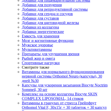
Добавки для пищеварительной системы
Добавки для похудения
Добавки для репродуктивной системы
Добавки для сердца и сосудов
Добавки для суставов
Добавки для щитовидной железы
Добавки из коллагена
Добавки энергетические
Емкость для хранения
Мозг и когнитивные функции
Мужское здоровье
Мультивитамины
Препараты для улучшения зрения
Рыбий жир и омега
Спортивные нагрузки
Смотрите также
Витамины для нормального функционирования
нервной системы Orthomol Neuro (капсулы), 30
дней №30
Капсулы для ускорения засыпания Biocyte Noctrim
Sommeil, 30 шт
Комплекс на основе коллагена Biocyte SKIN
COMPLEX LIPOSOMAL, 14 стиков
Витамины в гранулах от стресса Грейпфрут
Orthomol Vital F, 30х15г + 30 таблеток + 30 капсул