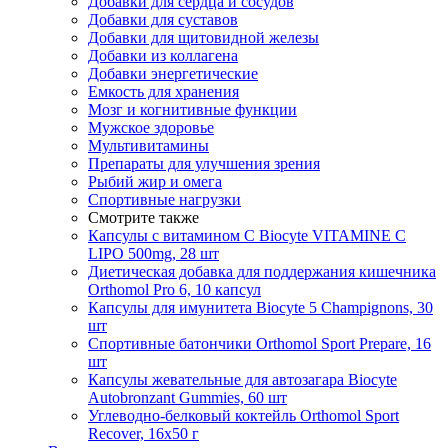
Добавки для сердца и сосудов
Добавки для суставов
Добавки для щитовидной железы
Добавки из коллагена
Добавки энергетические
Емкость для хранения
Мозг и когнитивные функции
Мужское здоровье
Мультивитамины
Препараты для улучшения зрения
Рыбий жир и омега
Спортивные нагрузки
Смотрите также
Капсулы с витамином С Biocyte VITAMINE C
LIPO 500mg, 28 шт
Диетическая добавка для поддержания кишечника
Orthomol Pro 6, 10 капсул
Капсулы для имунитета Biocyte 5 Champignons, 30
шт
Спортивные батончики Orthomol Sport Prepare, 16
шт
Капсулы жевательные для автозагара Biocyte
Autobronzant Gummies, 60 шт
Углеводно-белковый коктейль Orthomol Sport
Recover, 16х50 г