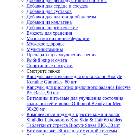
Добавки для репродуктивной системы
Добавки для сердца и сосудов
Добавки для суставов
Добавки для щитовидной железы
Добавки из коллагена
Добавки энергетические
Емкость для хранения
Мозг и когнитивные функции
Мужское здоровье
Мультивитамины
Препараты для улучшения зрения
Рыбий жир и омега
Спортивные нагрузки
Смотрите также
Капсулы жевательные для роста волос Biocyte
Keratine Gummies, 60 шт
Капсулы для кислотно-щелочного баланса Biocyte
PH Basic, 90 шт
Витамины питьевые для улучшения состояния
кожи, ногтей и волос Orthomol Beauty for Men,
30х20 мг
Комплексный подход к красоте кожи и волос
Simildiet Laboratorios Xtra Skin & Hair 60 tablets
Таблетки от стресса Biocyte Stress BIO, 30 шт
Витамины желейные для имунной системы