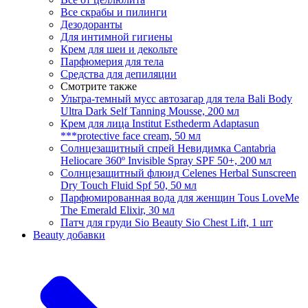
Все скрабы и пилинги
Дезодоранты
Для интимной гигиены
Крем для шеи и декольте
Парфюмерия для тела
Средства для депиляции
Смотрите также
Ультра-темный мусс автозагар для тела Bali Body
Ultra Dark Self Tanning Mousse, 200 мл
Крем для лица Institut Esthederm Adaptasun
***protective face cream, 50 мл
Солнцезащитный спрей Невидимка Cantabria
Heliocare 360º Invisible Spray SPF 50+, 200 мл
Солнцезащитный флюид Celenes Herbal Sunscreen
Dry Touch Fluid Spf 50, 50 мл
Парфюмированная вода для женщин Tous LoveMe
The Emerald Elixir, 30 мл
Патч для груди Sio Beauty Sio Chest Lift, 1 шт
Beauty добавки