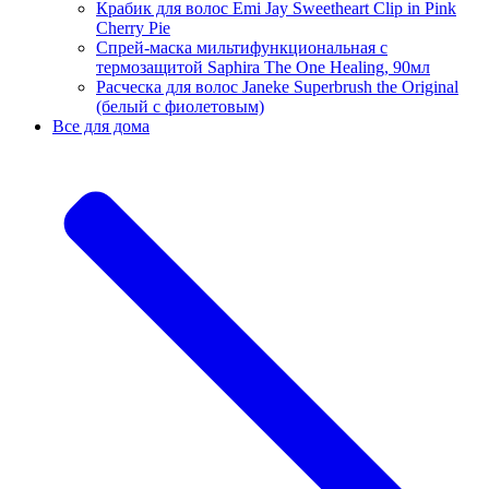
Крабик для волос Emi Jay Sweetheart Clip in Pink
Cherry Pie
Спрей-маска мильтифункциональная с
термозащитой Saphira The One Healing, 90мл
Расческа для волос Janeke Superbrush the Original
(белый с фиолетовым)
Все для дома